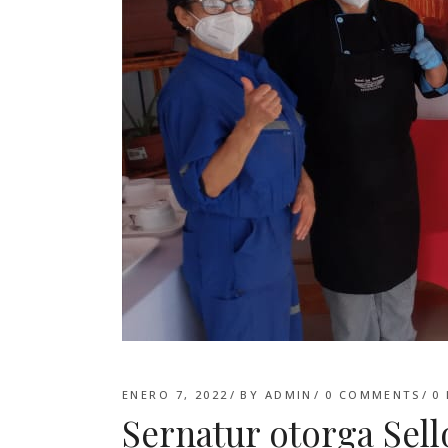
ENERO 7, 2022
BY
ADMIN
0 COMMENTS
0
Sernatur otorga Sell